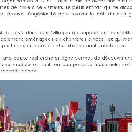
 organisée en 2022 au Qatar a mis en avant une soluti
aines de milliers de visiteurs. Le petit émirat, qui ne di
e preuve d’ingéniosité pour relever le défi du plus 
i déployé dans des “villages de supporters” des milli
rtablement aménagées en chambres d’hôtel, et qui n’o
é par la majorité des clients extrêmement satisfaisant.
te, une petite recherche en ligne permet de découvrir 
tions modulaires, soit en composants industriels, soit
reconditionnés.