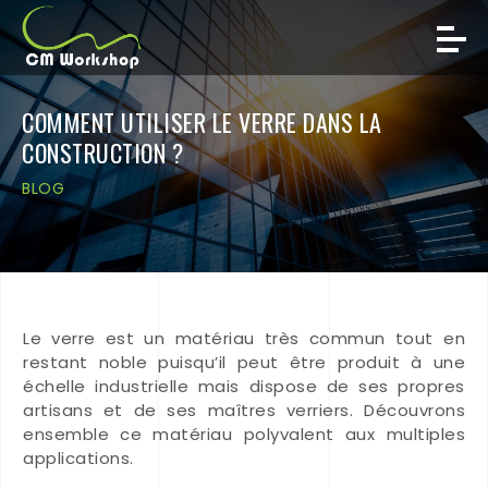
COMMENT UTILISER LE VERRE DANS LA
CONSTRUCTION ?
BLOG
Le verre est un matériau très commun tout en
restant noble puisqu’il peut être produit à une
échelle industrielle mais dispose de ses propres
artisans et de ses maîtres verriers. Découvrons
ensemble ce matériau polyvalent aux multiples
applications.