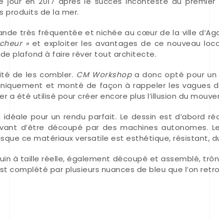
e jour en 2017 après le succès incontesté du premier
s produits de la mer.
nde très fréquentée et nichée au cœur de la ville d’Agad
êcheur »
et exploiter les avantages de ce nouveau local
e plafond à faire rêver tout architecte.
ité de les combler.
CM Workshop
a donc opté pour un 
iquement et monté de façon à rappeler les vagues de
er a été utilisé pour créer encore plus l’illusion du mouv
idéale pour un rendu parfait. Le dessin est d’abord réa
 avant d’être découpé par des machines autonomes. L
sque ce matériaux versatile est esthétique, résistant, du
in à taille réelle, également découpé et assemblé, trône 
t complété par plusieurs nuances de bleu que l’on retrou