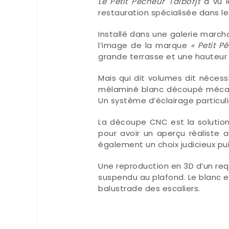
Le Petit Pêcheur Talborjt
a vu l
restauration spécialisée dans le
Installé dans une galerie marcha
l’image de la marque
« Petit P
grande terrasse et une hauteur d
Mais qui dit volumes dit nécess
mélaminé blanc découpé mécan
Un système d’éclairage particuli
La découpe CNC est la solution 
pour avoir un aperçu réaliste
également un choix judicieux pui
Une reproduction en 3D d’un requ
suspendu au plafond. Le blanc es
balustrade des escaliers.