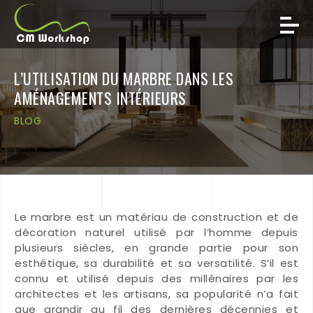
L’UTILISATION DU MARBRE DANS LES
AMÉNAGEMENTS INTÉRIEURS
BLOG
Le marbre est un matériau de construction et de
décoration naturel utilisé par l’homme depuis
plusieurs siècles, en grande partie pour son
esthétique, sa durabilité et sa versatilité. S’il est
connu et utilisé depuis des millénaires par les
architectes et les artisans, sa popularité n’a fait
que grandir au fil des dernières décennies et